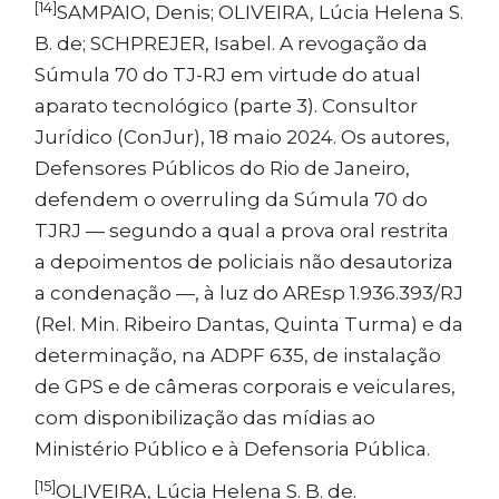
[14]
SAMPAIO, Denis; OLIVEIRA, Lúcia Helena S.
B. de; SCHPREJER, Isabel. A revogação da
Súmula 70 do TJ-RJ em virtude do atual
aparato tecnológico (parte 3). Consultor
Jurídico (ConJur), 18 maio 2024. Os autores,
Defensores Públicos do Rio de Janeiro,
defendem o overruling da Súmula 70 do
TJRJ — segundo a qual a prova oral restrita
a depoimentos de policiais não desautoriza
a condenação —, à luz do AREsp 1.936.393/RJ
(Rel. Min. Ribeiro Dantas, Quinta Turma) e da
determinação, na ADPF 635, de instalação
de GPS e de câmeras corporais e veiculares,
com disponibilização das mídias ao
Ministério Público e à Defensoria Pública.
[15]
OLIVEIRA, Lúcia Helena S. B. de.