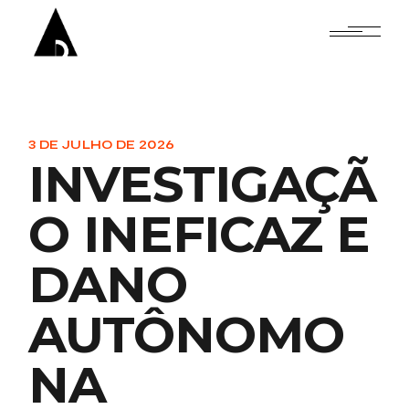
Skip
to
the
content
3 DE JULHO DE 2026
INVESTIGAÇÃ
O INEFICAZ E
DANO
AUTÔNOMO
NA