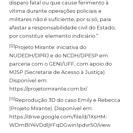
disparo fatal ou que cause ferimento à
vítima durante operações policiais e
militares não é suficiente, por si só, para
afastar a responsabilidade civil do Estado,
por constituir elemento indiciário.”
[12]
Projeto Mirante: iniciativa do
NUDEDH/DPRJ e do NCDH/DPESP em
parceria com o GENI/UFF, com apoio do
MJSP (Secretaria de Acesso à Justiça).
Disponível em:
https://projetomirante.com.br/
.
[13]
Reprodução 3D do caso Emily e Rebecca
(Projeto Mirante). Disponível em:
https://drive.google.com/file/d/1XsHM-
WDmBIY4VDdljYFqDGwin1pdvr5O/view
.