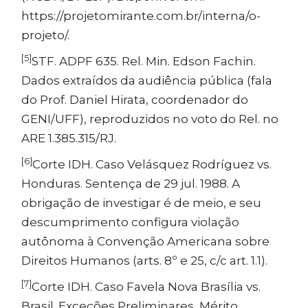
https://projetomirante.com.br/interna/o-
projeto/
.
[5]
STF. ADPF 635. Rel. Min. Edson Fachin.
Dados extraídos da audiência pública (fala
do Prof. Daniel Hirata, coordenador do
GENI/UFF), reproduzidos no voto do Rel. no
ARE 1.385.315/RJ.
[6]
Corte IDH. Caso Velásquez Rodríguez vs.
Honduras. Sentença de 29 jul. 1988. A
obrigação de investigar é de meio, e seu
descumprimento configura violação
autônoma à Convenção Americana sobre
Direitos Humanos (arts. 8º e 25, c/c art. 1.1).
[7]
Corte IDH. Caso Favela Nova Brasília vs.
Brasil. Exceções Preliminares, Mérito,